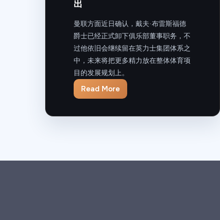
出
曼联方面近日确认，戴夫·布雷斯福德
爵士已经正式卸下俱乐部董事职务，不
过他依旧会继续留在英力士集团体系之
中，未来将把更多精力放在整体体育项
目的发展规划上。
Read More