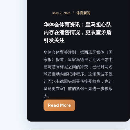
May 7, 2026
体育新闻
华体会体育资讯：皇马担心队
内存在泄密情况，更衣室矛盾
引发关注
华体会体育关注到，据西班牙媒体《国
家报》报道，皇家马德里近期因巴尔韦
德与楚阿梅尼之间的冲突，已经对两名
球员启动内部纪律程序。这场风波不仅
让巴尔韦德因头部受伤接受检查，也让
皇马更衣室目前的紧张气氛进一步被放
大。
Read More