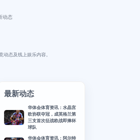
新动态
电竞动态及线上娱乐内容。
最新动态
华体会体育资讯：水晶宫
欧协联夺冠，成英格兰第
三支首次征战欧战即捧杯
球队
华体会体育资讯：阿尔特