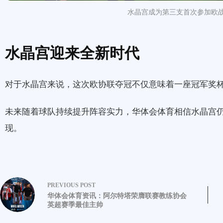
水晶宫成为第三支首次参加欧
水晶宫迎来全新时代
对于水晶宫来说，这次欧协联夺冠不仅意味着一座冠军奖
未来随着球队持续提升阵容实力，华体会体育相信水晶宫
现。
PREVIOUS
POST
华体会体育资讯：阿尔特塔荣膺联赛教练协会
英超赛季最佳主帅