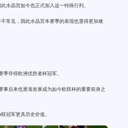
因此水晶宫如今也正式加入这一特殊行列。
并不常见，因此水晶宫本赛季的表现也显得更加难
5赛季夺得欧洲优胜者杯冠军。
这项赛事后来也逐渐发展成为如今欧联杯的重要前身之
协联冠军更具历史价值。