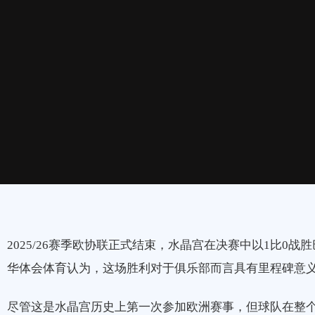
2025/26赛季欧协联正式结束，水晶宫在决赛中以1比0
华体会体育认为，这场胜利对于俱乐部而言具有里程碑意
尽管这是水晶宫历史上第一次参加欧洲赛事，但球队在整