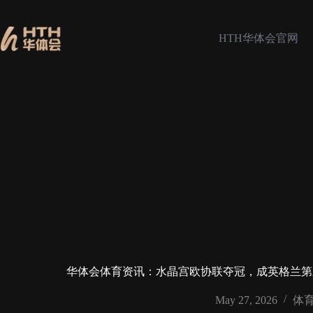
HTH华体会官网
华体会体育资讯：水晶宫欧协联夺冠，成英格兰第
May 27, 2026
体