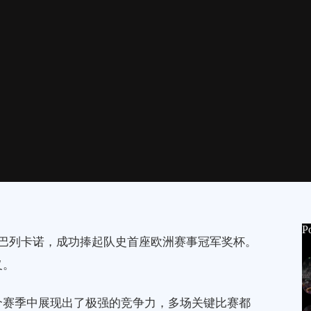
P
战胜巴列卡诺，成功捧起队史首座欧洲赛事冠军奖杯。
义。
个赛季中展现出了极强的竞争力，多场关键比赛都