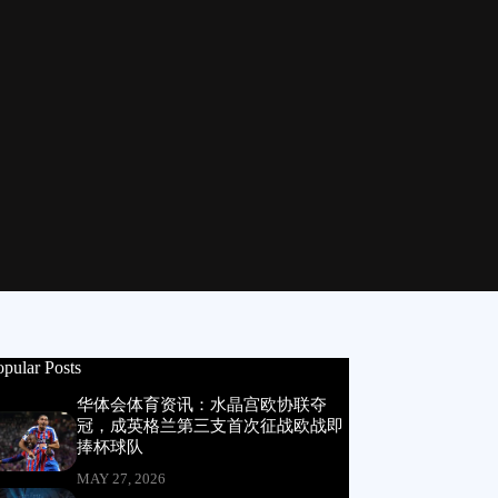
opular Posts
华体会体育资讯：水晶宫欧协联夺
冠，成英格兰第三支首次征战欧战即
捧杯球队
MAY 27, 2026